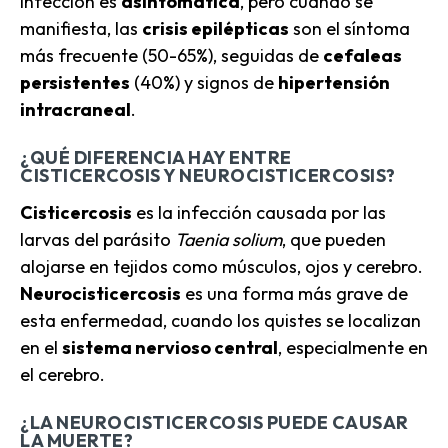
infección es
asintomática
, pero cuando se
manifiesta, las
crisis epilépticas
son el síntoma
más frecuente (50-65%), seguidas de
cefaleas
persistentes
(40%) y signos de
hipertensión
intracraneal
.
¿QUÉ DIFERENCIA HAY ENTRE
CISTICERCOSIS Y NEUROCISTICERCOSIS?
Cisticercosis
es la infección causada por las
larvas del parásito
Taenia solium
, que pueden
alojarse en tejidos como músculos, ojos y cerebro.
Neurocisticercosis
es una forma más grave de
esta enfermedad, cuando los quistes se localizan
en el
sistema nervioso central
, especialmente en
el cerebro.
¿LA NEUROCISTICERCOSIS PUEDE CAUSAR
LA MUERTE?